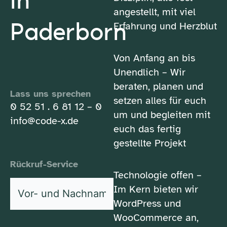
in
angestellt, mit viel
Paderborn
Erfahrung und Herzblut
Von Anfang an bis
Unendlich – Wir
beraten, planen und
Lass uns sprechen
setzen alles für euch
0 52 51 . 6 81 12 – 0
um und begleiten mit
info@code-x.de
euch das fertig
gestellte Projekt
Rückruf-Service
Technologie offen –
Vor-
Im Kern bieten wir
und
WordPress und
*
Nachname
WooCommerce an,