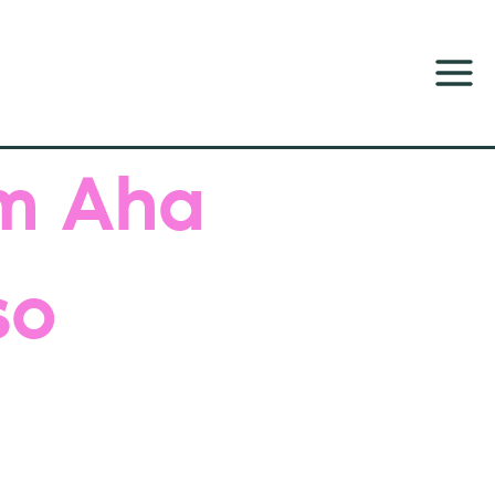
um Aha
so