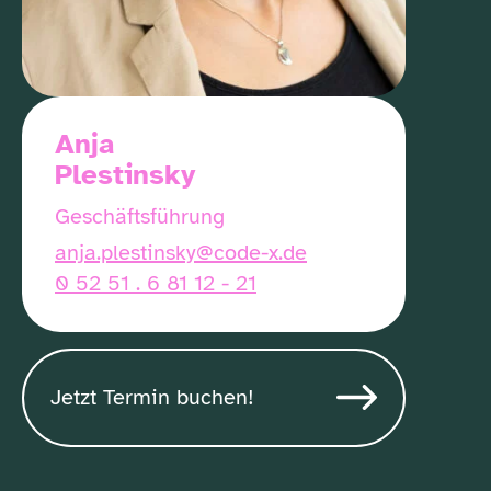
Anja
Plestinsky
Geschäftsführung
anja.plestinsky@code-x.de
0 52 51 . 6 81 12 - 21
Jetzt Termin buchen!