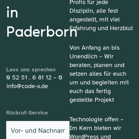
Profis für jede
in
Disziplin, alle fest
angestellt, mit viel
Paderborn
Erfahrung und Herzblut
Von Anfang an bis
Unendlich – Wir
beraten, planen und
Lass uns sprechen
setzen alles für euch
0 52 51 . 6 81 12 – 0
um und begleiten mit
info@code-x.de
euch das fertig
gestellte Projekt
Rückruf-Service
Technologie offen –
Vor-
Im Kern bieten wir
und
WordPress und