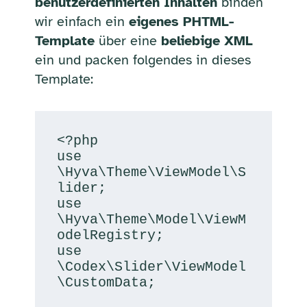
benutzerdefinierten Inhalten
binden
wir einfach ein
eigenes PHTML-
Template
über eine
beliebige XML
ein und packen folgendes in dieses
Template:
<?php

use 
\Hyva\Theme\ViewModel\S
lider;

use 
\Hyva\Theme\Model\ViewM
odelRegistry;

use 
\Codex\Slider\ViewModel
\CustomData;
