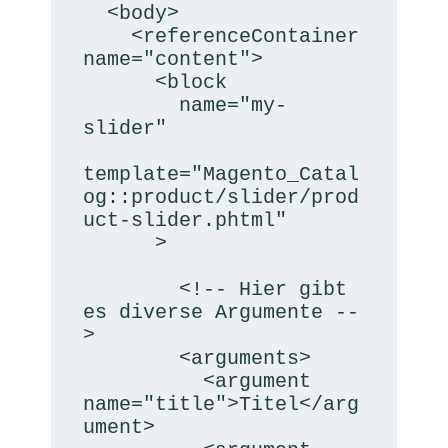
  <body>

    <referenceContainer 
name="content">

      <block

        name="my-
slider"

template="Magento_Catal
og::product/slider/prod
uct-slider.phtml"

      >

        <!-- Hier gibt 
es diverse Argumente --
>

        <arguments>

          <argument 
name="title">Titel</arg
ument>
