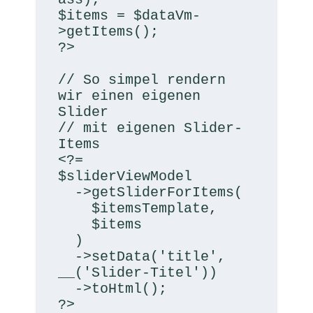
$items = $dataVm-
>getItems();

?>

// So simpel rendern 
wir einen eigenen 
Slider

// mit eigenen Slider-
Items

<?=

$sliderViewModel

  ->getSliderForItems(

    $itemsTemplate,

    $items

  )

  ->setData('title', 
__('Slider-Titel'))

  ->toHtml();

?>