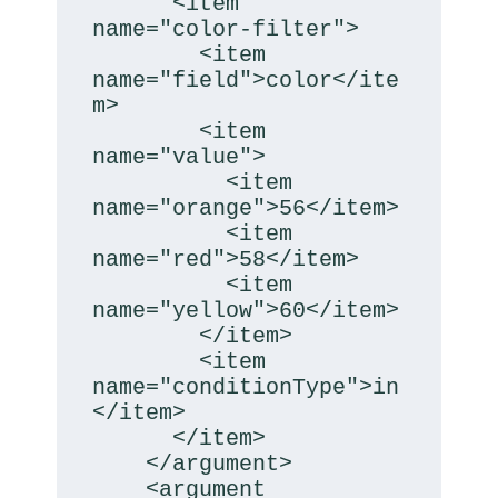
      <item 
name="color-filter">

        <item 
name="field">color</ite
m>

        <item 
name="value">

          <item 
name="orange">56</item>

          <item 
name="red">58</item>

          <item 
name="yellow">60</item>

        </item>

        <item 
name="conditionType">in
</item>

      </item>

    </argument>

    <argument 