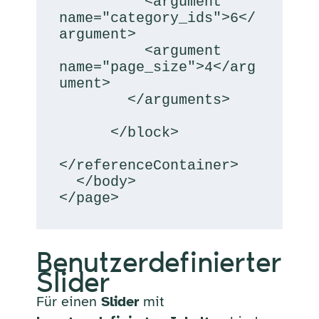
          <argument 
name="category_ids">6</
argument>

          <argument 
name="page_size">4</arg
ument>

        </arguments>

      </block>

</referenceContainer>

  </body>

</page>
Benutzerdefinierter
Slider
Für einen
Slider
mit