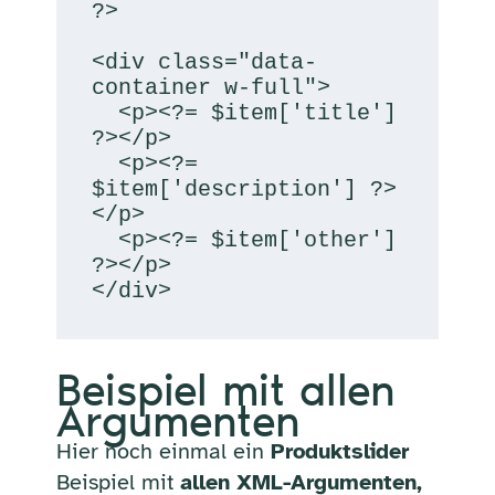
?>

<div class="data-
container w-full">

  <p><?= $item['title'] 
?></p>

  <p><?= 
$item['description'] ?>
</p>

  <p><?= $item['other'] 
?></p>

</div>
Beispiel mit allen
Argumenten
Hier noch einmal ein
Produktslider
Beispiel mit
allen XML-Argumenten,