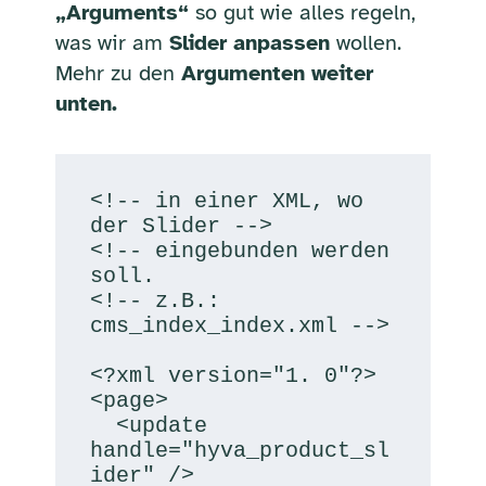
„Arguments“
so gut wie alles regeln,
was wir am
Slider anpassen
wollen.
Mehr zu den
Argumenten weiter
unten.
<!-- in einer XML, wo 
der Slider -->

<!-- eingebunden werden 
soll.

<!-- z.B.: 
cms_index_index.xml -->

<?xml version="1. 0"?>

<page>

  <update 
handle="hyva_product_sl
ider" />
