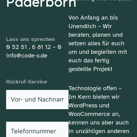
Paderborn
Von Anfang an bis
Unendlich – Wir
beraten, planen und
Lass uns sprechen
setzen alles für euch
0 52 51 . 6 81 12 – 0
um und begleiten mit
info@code-x.de
euch das fertig
gestellte Projekt
Rückruf-Service
Technologie offen –
Vor-
Im Kern bieten wir
und
WordPress und
*
Nachname
WooCommerce an,
kennen uns aber auch
*
Telefonnummer
in unzähligen anderen