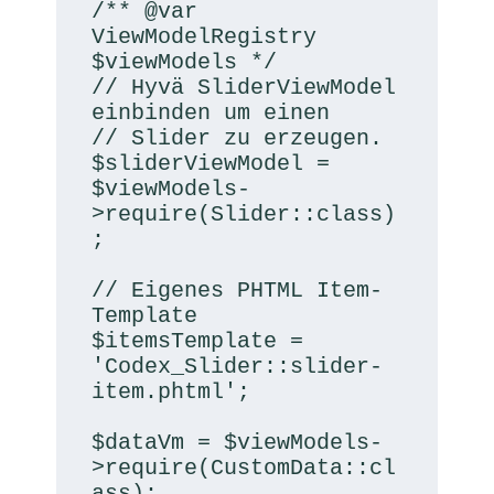
/** @var 
ViewModelRegistry 
$viewModels */

// Hyvä SliderViewModel 
einbinden um einen

// Slider zu erzeugen.

$sliderViewModel = 
$viewModels-
>require(Slider::class)
;

// Eigenes PHTML Item-
Template

$itemsTemplate = 
'Codex_Slider::slider-
item.phtml';

$dataVm = $viewModels-
>require(CustomData::cl
ass);
