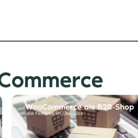
E-Commerce
e
eite
Seite
Seite
Seite