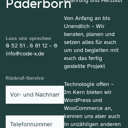
Paderborn
Erfahrung und Herzblut
Von Anfang an bis
Unendlich – Wir
beraten, planen und
Lass uns sprechen
setzen alles für euch
0 52 51 . 6 81 12 – 0
um und begleiten mit
info@code-x.de
euch das fertig
gestellte Projekt
Rückruf-Service
Technologie offen –
Vor-
Im Kern bieten wir
und
WordPress und
*
Nachname
WooCommerce an,
kennen uns aber auch
*
Telefonnummer
in unzähligen anderen