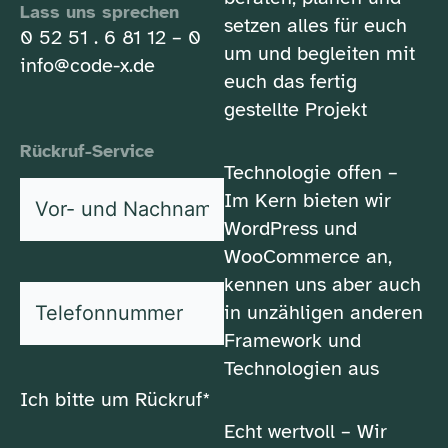
Lass uns sprechen
setzen alles für euch
0 52 51 . 6 81 12 – 0
um und begleiten mit
info@code-x.de
euch das fertig
gestellte Projekt
Rückruf-Service
Technologie offen –
Vor-
Im Kern bieten wir
und
WordPress und
*
Nachname
WooCommerce an,
kennen uns aber auch
*
Telefonnummer
in unzähligen anderen
Framework und
Technologien aus
Ich bitte um Rückruf*
Echt wertvoll – Wir