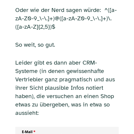
Oder wie der Nerd sagen würde: ^([a-
zA-Z0-9_\-\.]+)@([a-zA-Z0-9_\-\.]+)\.
([a-zA-Z]{2,5})$
So weit, so gut.
Leider gibt es dann aber CRM-
Systeme (in denen gewissenhafte
Vertriebler ganz pragmatisch und aus
ihrer Sicht plausible Infos notiert
haben), die versuchen an einen Shop
etwas zu übergeben, was in etwa so
aussieht: