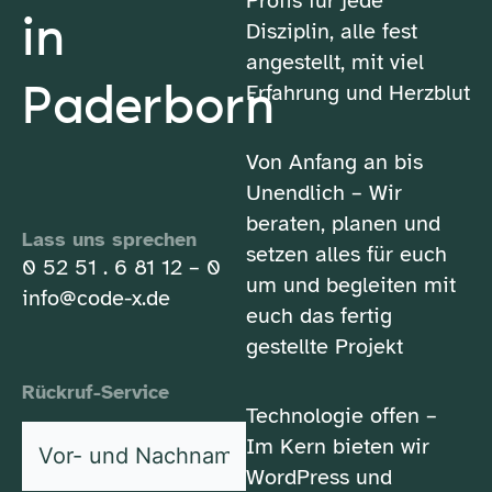
Profis für jede
in
Disziplin, alle fest
angestellt, mit viel
Paderborn
Erfahrung und Herzblut
Von Anfang an bis
Unendlich – Wir
beraten, planen und
Lass uns sprechen
setzen alles für euch
0 52 51 . 6 81 12 – 0
um und begleiten mit
info@code-x.de
euch das fertig
gestellte Projekt
Rückruf-Service
Technologie offen –
Vor-
Im Kern bieten wir
und
WordPress und