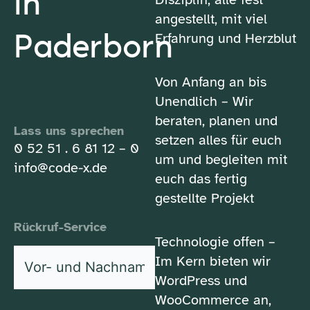
in
angestellt, mit viel
Paderborn
Erfahrung und Herzblut
Von Anfang an bis
Unendlich – Wir
beraten, planen und
Lass uns sprechen
setzen alles für euch
0 52 51 . 6 81 12 – 0
um und begleiten mit
info@code-x.de
euch das fertig
gestellte Projekt
Rückruf-Service
Technologie offen –
Vor-
Im Kern bieten wir
und
WordPress und
*
Nachname
WooCommerce an,