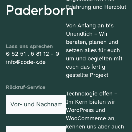
Paderborn
Erfahrung und Herzblut
Von Anfang an bis
Unendlich – Wir
beraten, planen und
Lass uns sprechen
setzen alles für euch
0 52 51 . 6 81 12 – 0
um und begleiten mit
info@code-x.de
euch das fertig
gestellte Projekt
Rückruf-Service
Technologie offen –
Vor-
Im Kern bieten wir
und
WordPress und
*
Nachname
WooCommerce an,
kennen uns aber auch
*
Telefonnummer