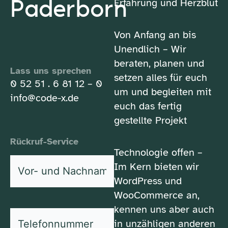
Paderborn
Erfahrung und Herzblut
Von Anfang an bis
Unendlich – Wir
beraten, planen und
Lass uns sprechen
setzen alles für euch
0 52 51 . 6 81 12 – 0
um und begleiten mit
info@code-x.de
euch das fertig
gestellte Projekt
Rückruf-Service
Technologie offen –
Vor-
Im Kern bieten wir
und
WordPress und
*
Nachname
WooCommerce an,
kennen uns aber auch
*
Telefonnummer
in unzähligen anderen