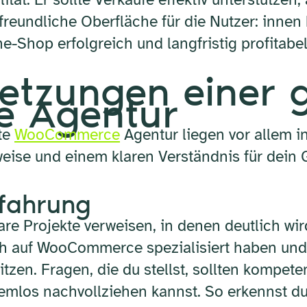
rfreundliche Oberfläche für die Nutzer: innen
e-Shop erfolgreich und langfristig profitabel
etzungen einer 
 Agentur
te
WooCommerce
Agentur liegen vor allem i
tsweise und einem klaren Verständnis für dei
rfahrung
are Projekte verweisen, in denen deutlich w
ch auf WooCommerce spezialisiert haben und 
zen. Fragen, die du stellst, sollten kompete
emlos nachvollziehen kannst. So erkennst du,