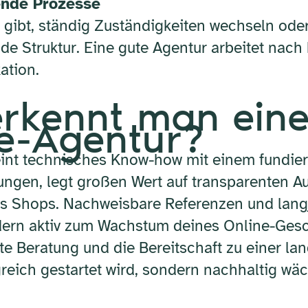
ende Prozesse
 gibt, ständig Zuständigkeiten wechseln ode
e Struktur. Eine gute Agentur arbeitet nach 
ation.
erkennt man ein
-Agentur?
nt technisches Know-how mit einem fundier
ösungen, legt großen Wert auf transparenten A
 Shops. Nachweisbare Referenzen und langjä
dern aktiv zum Wachstum deines Online-Gesch
 Beratung und die Bereitschaft zu einer langf
greich gestartet wird, sondern nachhaltig wäc