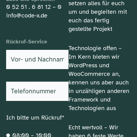
setzen alles für euch
0 52 51 . 6 81 12 – 0
um und begleiten mit
info@code-x.de
euch das fertig
gestellte Projekt
Rückruf-Service
Technologie offen –
Vor-
Im Kern bieten wir
und
WordPress und
*
Nachname
WooCommerce an,
kennen uns aber auch
*
Telefonnummer
in unzähligen anderen
Framework und
Technologien aus
Ich bitte um Rückruf*
Echt wertvoll – Wir
08:00 – 10:00
haben 6 feste Werte,