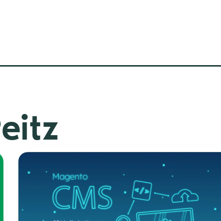
eitz
e
eite
Seite
Seite
Seite