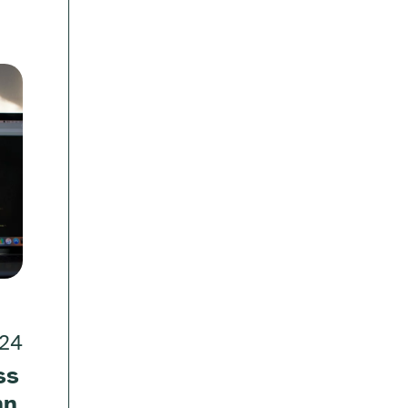
024
ss
nn