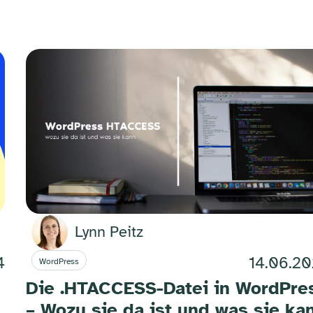
Lynn Peitz
4
14.06.2
WordPress
Die .HTACCESS-Datei in WordPre
– Wozu sie da ist und was sie ka