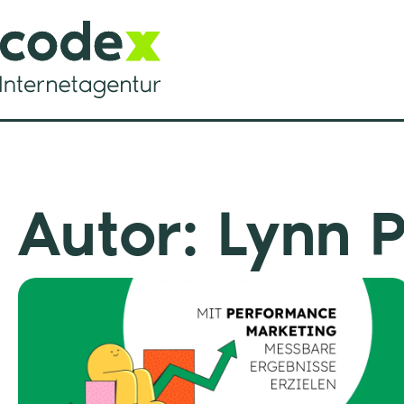
Zum
Inhalt
springen
Autor:
Lynn P
Seit
S