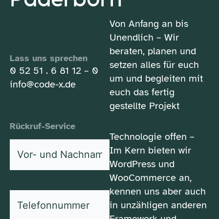
Von Anfang an bis
Unendlich – Wir
beraten, planen und
Lass uns sprechen
setzen alles für euch
0 52 51 . 6 81 12 – 0
um und begleiten mit
info@code-x.de
euch das fertig
gestellte Projekt
Rückruf-Service
Technologie offen –
Vor-
Im Kern bieten wir
und
WordPress und
*
Nachname
WooCommerce an,
kennen uns aber auch
*
Telefonnummer
in unzähligen anderen
Framework und